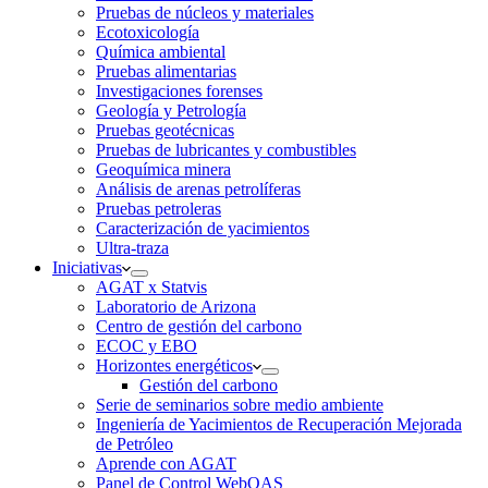
Pruebas de núcleos y materiales
Ecotoxicología
Química ambiental
Pruebas alimentarias
Investigaciones forenses
Geología y Petrología
Pruebas geotécnicas
Pruebas de lubricantes y combustibles
Geoquímica minera
Análisis de arenas petrolíferas
Pruebas petroleras
Caracterización de yacimientos
Ultra-traza
Iniciativas
AGAT x Statvis
Laboratorio de Arizona
Centro de gestión del carbono
ECOC y EBO
Horizontes energéticos
Gestión del carbono
Serie de seminarios sobre medio ambiente
Ingeniería de Yacimientos de Recuperación Mejorada
de Petróleo
Aprende con AGAT
Panel de Control WebOAS