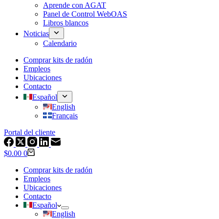
Aprende con AGAT
Panel de Control WebOAS
Libros blancos
Noticias
Calendario
Comprar kits de radón
Empleos
Ubicaciones
Contacto
Español
English
Français
Portal del cliente
Carrito
$
0.00
0
de
compras
Comprar kits de radón
Empleos
Ubicaciones
Contacto
Español
English