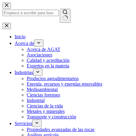
Ir
al
contenido
Sin
resultados
Inicio
Acerca de
Acerca de AGAT
Asociaciones
Calidad y acreditación
Expertos en la materia
Industrias
Productos agroalimentarios
Energía, recursos y energías renovables
Medioambiental
Ciencias forenses
Industrial
Ciencias de la vida
Metales y minerales
Transporte y construcción
Servicios
Propiedades avanzadas de las rocas
Análisis agrícola