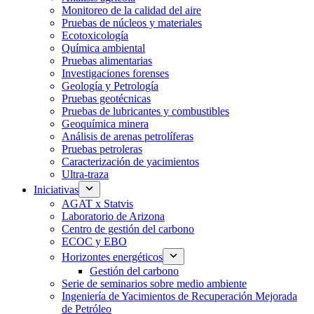
Monitoreo de la calidad del aire
Pruebas de núcleos y materiales
Ecotoxicología
Química ambiental
Pruebas alimentarias
Investigaciones forenses
Geología y Petrología
Pruebas geotécnicas
Pruebas de lubricantes y combustibles
Geoquímica minera
Análisis de arenas petrolíferas
Pruebas petroleras
Caracterización de yacimientos
Ultra-traza
Iniciativas
AGAT x Statvis
Laboratorio de Arizona
Centro de gestión del carbono
ECOC y EBO
Horizontes energéticos
Gestión del carbono
Serie de seminarios sobre medio ambiente
Ingeniería de Yacimientos de Recuperación Mejorada
de Petróleo