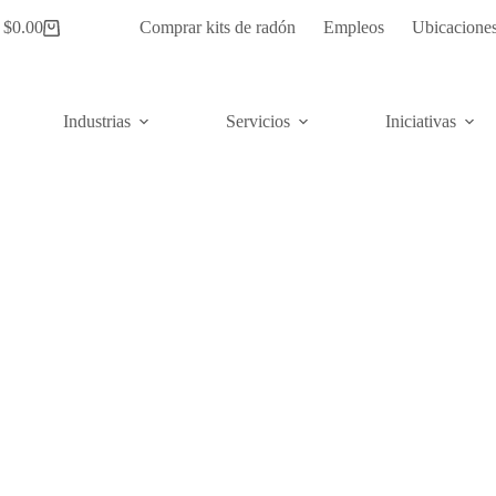
$
0.00
Comprar kits de radón
Empleos
Ubicacione
Carrito
de
compras
Industrias
Servicios
Iniciativas