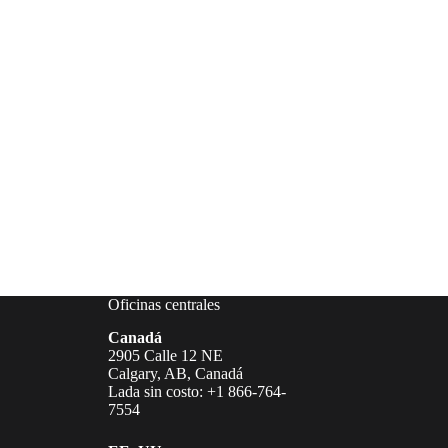
Oficinas centrales
Canadá
2905 Calle 12 NE
Calgary, AB, Canadá
Lada sin costo: +1 866-764-
7554