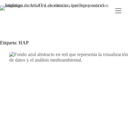
Ir
al
contenido
Etiqueta:
HAP