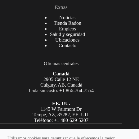
Extras
Noticias
Tienda Radon
Empleos
Salud y seguridad
Ubicaciones
Contacto
Oficinas centrales
Canadá
2905 Calle 12 NE
Calgary, AB, Canadá
Lada sin costo: +1 866-764-7554
EE. UU.
1145 W Fairmont Dr
Tempe, AZ, 85282, EE. UU.
Teléfono: +1 480-629-5207
Copyright © Laboratorios AGAT 2026. Todos los derechos
reservados.
Utilizamos cookies para garantizar que le ofrecemos la mejor