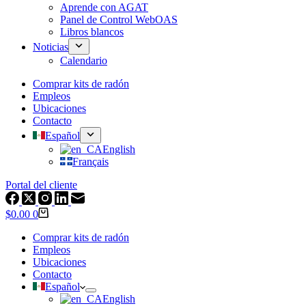
Aprende con AGAT
Panel de Control WebOAS
Libros blancos
Noticias
Calendario
Comprar kits de radón
Empleos
Ubicaciones
Contacto
Español
English
Français
Portal del cliente
Carrito
$
0.00
0
de
compras
Comprar kits de radón
Empleos
Ubicaciones
Contacto
Español
English