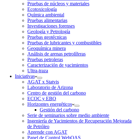
Pruebas de núcleos y materiales
Ecotoxicología
Química ambiental
Pruebas alimentarias
Investigaciones forenses
Geología y Petrología
Pruebas geotécnicas
Pruebas de lubricantes y combustibles
Geoquímica minera
Análisis de arenas petrolíferas
Pruebas petroleras
Caracterización de yacimientos
Ultra-traza
Iniciativas
AGAT x Statvis
Laboratorio de Arizona
Centro de gestión del carbono
ECOC y EBO
Horizontes energéticos
Gestión del carbono
Serie de seminarios sobre medio ambiente
Ingeniería de Yacimientos de Recuperación Mejorada
de Petróleo
Aprende con AGAT
Panel de Control WebOAS