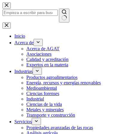
Ir
al
contenido
Sin
resultados
Inicio
Acerca de
Acerca de AGAT
Asociaciones
Calidad y acreditación
Expertos en la materia
Industrias
Productos agroalimentarios
Energía, recursos y energías renovables
Medioambiental
Ciencias forenses
Industrial
Ciencias de la vida
Metales y minerales
Transporte y construcción
Servicios
Propiedades avanzadas de las rocas
Análisis agrícola