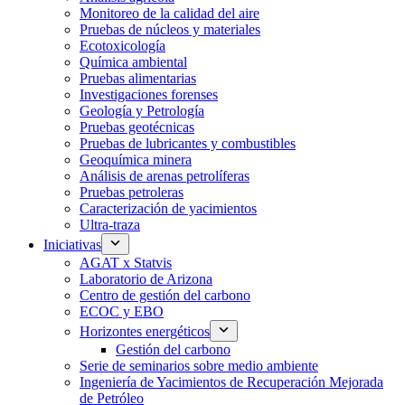
Monitoreo de la calidad del aire
Pruebas de núcleos y materiales
Ecotoxicología
Química ambiental
Pruebas alimentarias
Investigaciones forenses
Geología y Petrología
Pruebas geotécnicas
Pruebas de lubricantes y combustibles
Geoquímica minera
Análisis de arenas petrolíferas
Pruebas petroleras
Caracterización de yacimientos
Ultra-traza
Iniciativas
AGAT x Statvis
Laboratorio de Arizona
Centro de gestión del carbono
ECOC y EBO
Horizontes energéticos
Gestión del carbono
Serie de seminarios sobre medio ambiente
Ingeniería de Yacimientos de Recuperación Mejorada
de Petróleo