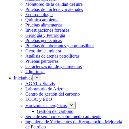
Monitoreo de la calidad del aire
Pruebas de núcleos y materiales
Ecotoxicología
Química ambiental
Pruebas alimentarias
Investigaciones forenses
Geología y Petrología
Pruebas geotécnicas
Pruebas de lubricantes y combustibles
Geoquímica minera
Análisis de arenas petrolíferas
Pruebas petroleras
Caracterización de yacimientos
Ultra-traza
Iniciativas
AGAT x Statvis
Laboratorio de Arizona
Centro de gestión del carbono
ECOC y EBO
Horizontes energéticos
Gestión del carbono
Serie de seminarios sobre medio ambiente
Ingeniería de Yacimientos de Recuperación Mejorada
de Petróleo