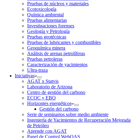
Pruebas de núcleos y materiales
Ecotoxicología
Química ambiental
Pruebas alimentarias
Investigaciones forenses
Geología y Petrología
Pruebas geotécnicas
Pruebas de lubricantes y combustibles
Geoquímica minera
Análisis de arenas petrolíferas
Pruebas petroleras
Caracterización de yacimientos
Ultra-traza
Iniciativas
AGAT x Statvis
Laboratorio de Arizona
Centro de gestión del carbono
ECOC y EBO
Horizontes energéticos
Gestión del carbono
Serie de seminarios sobre medio ambiente
Ingeniería de Yacimientos de Recuperación Mejorada
de Petróleo
Aprende con AGAT
Panel de Control WebOAS