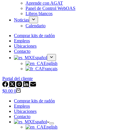
Aprende con AGAT
Panel de Control WebOAS
Libros blancos
Noticias
Calendario
Comprar kits de radón
Empleos
Ubicaciones
Contacto
Español
English
Français
Portal del cliente
Carrito
$
0.00
0
de
compras
Comprar kits de radón
Empleos
Ubicaciones
Contacto
Español
English