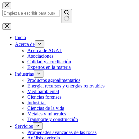
Ir
al
contenido
Sin
resultados
Inicio
Acerca de
Acerca de AGAT
Asociaciones
Calidad y acreditación
Expertos en la materia
Industrias
Productos agroalimentarios
Energía, recursos y energías renovables
Medioambiental
Ciencias forenses
Industrial
Ciencias de la vida
Metales y minerales
Transporte y construcción
Servicios
Propiedades avanzadas de las rocas
Análisis agrícola