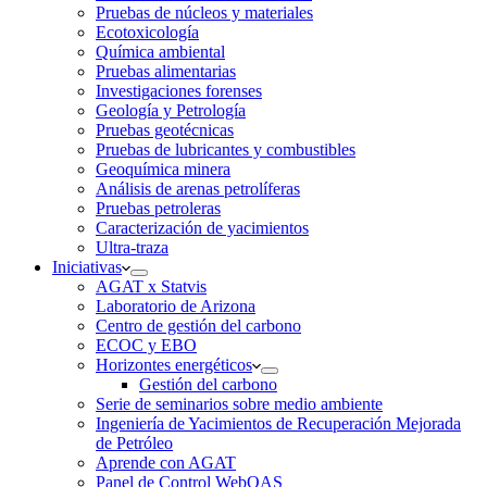
Pruebas de núcleos y materiales
Ecotoxicología
Química ambiental
Pruebas alimentarias
Investigaciones forenses
Geología y Petrología
Pruebas geotécnicas
Pruebas de lubricantes y combustibles
Geoquímica minera
Análisis de arenas petrolíferas
Pruebas petroleras
Caracterización de yacimientos
Ultra-traza
Iniciativas
AGAT x Statvis
Laboratorio de Arizona
Centro de gestión del carbono
ECOC y EBO
Horizontes energéticos
Gestión del carbono
Serie de seminarios sobre medio ambiente
Ingeniería de Yacimientos de Recuperación Mejorada
de Petróleo
Aprende con AGAT
Panel de Control WebOAS