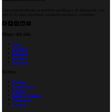
Líder norteamericano en servicios analíticos y de laboratorio, con
más de 45 años ofreciendo resultados precisos y confiables.
Mapa del sitio
Inicio
Acerca de
Industrias
Servicios
Iniciativas
Extras
Noticias
Tienda Radon
Empleos
Salud y seguridad
Ubicaciones
Contacto