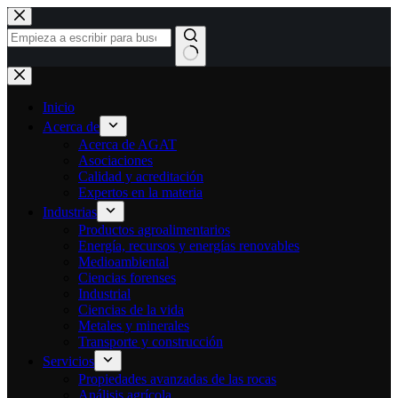
Ir
al
contenido
Sin
resultados
Inicio
Acerca de
Acerca de AGAT
Asociaciones
Calidad y acreditación
Expertos en la materia
Industrias
Productos agroalimentarios
Energía, recursos y energías renovables
Medioambiental
Ciencias forenses
Industrial
Ciencias de la vida
Metales y minerales
Transporte y construcción
Servicios
Propiedades avanzadas de las rocas
Análisis agrícola