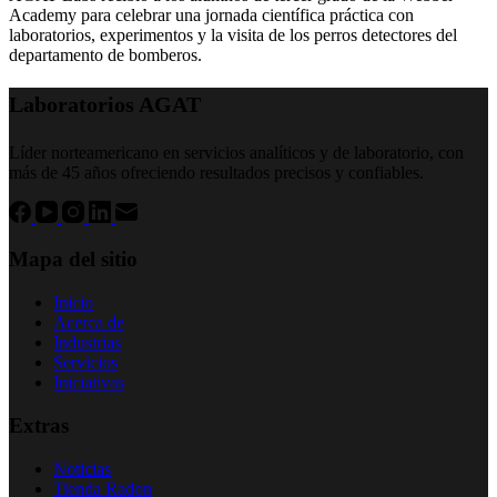
Academy para celebrar una jornada científica práctica con
laboratorios, experimentos y la visita de los perros detectores del
departamento de bomberos.
Laboratorios AGAT
Líder norteamericano en servicios analíticos y de laboratorio, con
más de 45 años ofreciendo resultados precisos y confiables.
Mapa del sitio
Inicio
Acerca de
Industrias
Servicios
Iniciativas
Extras
Noticias
Tienda Radon