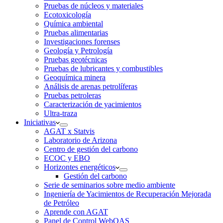
Pruebas de núcleos y materiales
Ecotoxicología
Química ambiental
Pruebas alimentarias
Investigaciones forenses
Geología y Petrología
Pruebas geotécnicas
Pruebas de lubricantes y combustibles
Geoquímica minera
Análisis de arenas petrolíferas
Pruebas petroleras
Caracterización de yacimientos
Ultra-traza
Iniciativas
AGAT x Statvis
Laboratorio de Arizona
Centro de gestión del carbono
ECOC y EBO
Horizontes energéticos
Gestión del carbono
Serie de seminarios sobre medio ambiente
Ingeniería de Yacimientos de Recuperación Mejorada
de Petróleo
Aprende con AGAT
Panel de Control WebOAS