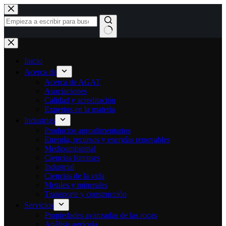
Ir
al
contenido
Sin
resultados
Inicio
Acerca de
Acerca de AGAT
Asociaciones
Calidad y acreditación
Expertos en la materia
Industrias
Productos agroalimentarios
Energía, recursos y energías renovables
Medioambiental
Ciencias forenses
Industrial
Ciencias de la vida
Metales y minerales
Transporte y construcción
Servicios
Propiedades avanzadas de las rocas
Análisis agrícola