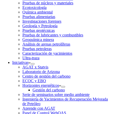
Pruebas de núcleos y materiales
Ecotoxicología
Química ambiental
Pruebas alimentarias
Investigaciones forenses
Geología y Petrología
Pruebas geotécnicas
Pruebas de lubricantes y combustibles
Geoquímica minera
Análisis de arenas petrolíferas
Pruebas petroleras
Caracterización de yacimientos
Ultra-traza
Iniciativas
AGAT x Statvis
Laboratorio de Arizona
Centro de gestión del carbono
ECOC y EBO
Horizontes energéticos
Gestión del carbono
Serie de seminarios sobre medio ambiente
Ingeniería de Yacimientos de Recuperación Mejorada
de Petróleo
Aprende con AGAT
Panel de Control WebOAS