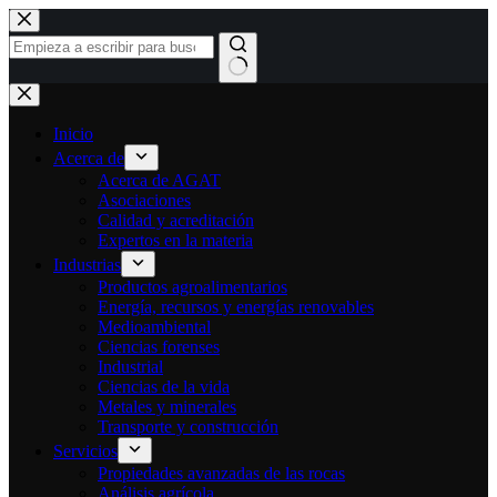
Ir
al
contenido
Sin
resultados
Inicio
Acerca de
Acerca de AGAT
Asociaciones
Calidad y acreditación
Expertos en la materia
Industrias
Productos agroalimentarios
Energía, recursos y energías renovables
Medioambiental
Ciencias forenses
Industrial
Ciencias de la vida
Metales y minerales
Transporte y construcción
Servicios
Propiedades avanzadas de las rocas
Análisis agrícola