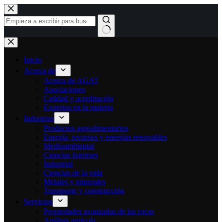
Ir
al
contenido
Sin
resultados
Inicio
Acerca de
Acerca de AGAT
Asociaciones
Calidad y acreditación
Expertos en la materia
Industrias
Productos agroalimentarios
Energía, recursos y energías renovables
Medioambiental
Ciencias forenses
Industrial
Ciencias de la vida
Metales y minerales
Transporte y construcción
Servicios
Propiedades avanzadas de las rocas
Análisis agrícola