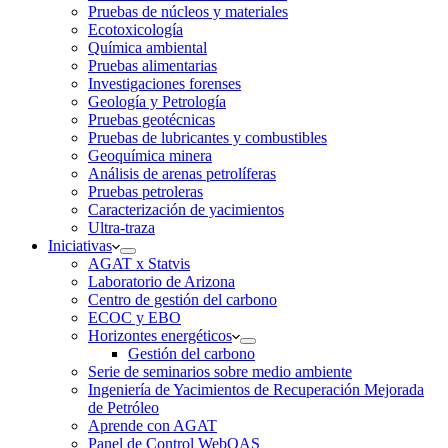
Pruebas de núcleos y materiales
Ecotoxicología
Química ambiental
Pruebas alimentarias
Investigaciones forenses
Geología y Petrología
Pruebas geotécnicas
Pruebas de lubricantes y combustibles
Geoquímica minera
Análisis de arenas petrolíferas
Pruebas petroleras
Caracterización de yacimientos
Ultra-traza
Iniciativas
AGAT x Statvis
Laboratorio de Arizona
Centro de gestión del carbono
ECOC y EBO
Horizontes energéticos
Gestión del carbono
Serie de seminarios sobre medio ambiente
Ingeniería de Yacimientos de Recuperación Mejorada
de Petróleo
Aprende con AGAT
Panel de Control WebOAS