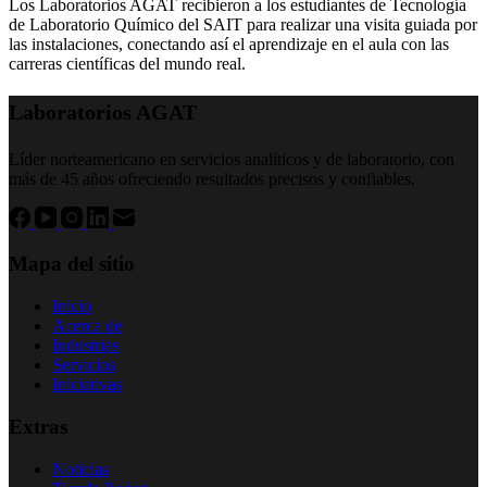
Los Laboratorios AGAT recibieron a los estudiantes de Tecnología
de Laboratorio Químico del SAIT para realizar una visita guiada por
las instalaciones, conectando así el aprendizaje en el aula con las
carreras científicas del mundo real.
Laboratorios AGAT
Líder norteamericano en servicios analíticos y de laboratorio, con
más de 45 años ofreciendo resultados precisos y confiables.
Mapa del sitio
Inicio
Acerca de
Industrias
Servicios
Iniciativas
Extras
Noticias