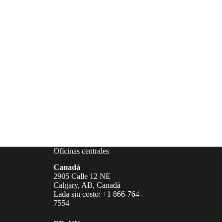
Oficinas centrales
Canadá
2905 Calle 12 NE
Calgary, AB, Canadá
Lada sin costo: +1 866-764-
7554