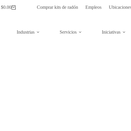
$
0.00
Comprar kits de radón
Empleos
Ubicacione
Carrito
de
compras
Industrias
Servicios
Iniciativas