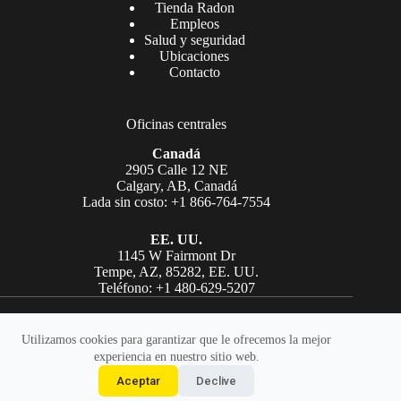
Tienda Radon
Empleos
Salud y seguridad
Ubicaciones
Contacto
Oficinas centrales
Canadá
2905 Calle 12 NE
Calgary, AB, Canadá
Lada sin costo: +1 866-764-7554
EE. UU.
1145 W Fairmont Dr
Tempe, AZ, 85282, EE. UU.
Teléfono: +1 480-629-5207
Copyright © Laboratorios AGAT 2026. Todos los derechos
reservados.
Utilizamos cookies para garantizar que le ofrecemos la mejor
experiencia en nuestro sitio web.
Legal
|
Declaración de accesibilidad
|
Política de privacidad
|
Aceptar
Declive
Términos de uso
|
Logotipo de AGAT