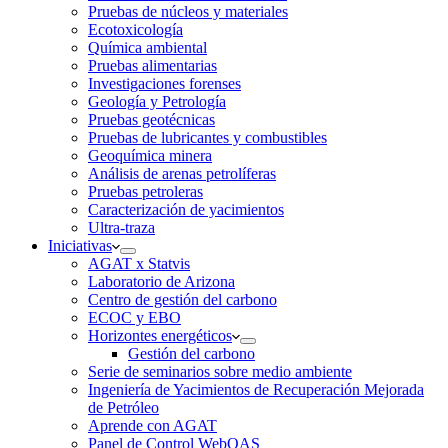
Pruebas de núcleos y materiales
Ecotoxicología
Química ambiental
Pruebas alimentarias
Investigaciones forenses
Geología y Petrología
Pruebas geotécnicas
Pruebas de lubricantes y combustibles
Geoquímica minera
Análisis de arenas petrolíferas
Pruebas petroleras
Caracterización de yacimientos
Ultra-traza
Iniciativas
AGAT x Statvis
Laboratorio de Arizona
Centro de gestión del carbono
ECOC y EBO
Horizontes energéticos
Gestión del carbono
Serie de seminarios sobre medio ambiente
Ingeniería de Yacimientos de Recuperación Mejorada
de Petróleo
Aprende con AGAT
Panel de Control WebOAS