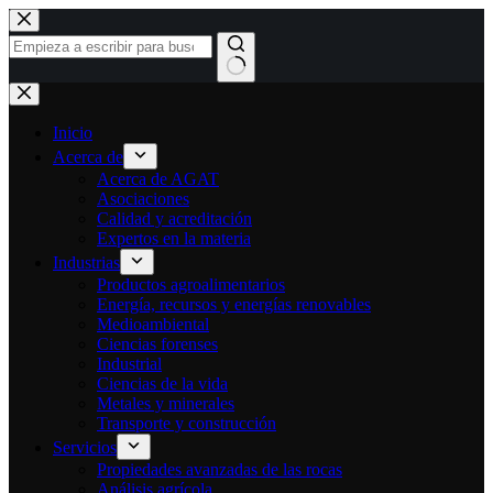
Ir
al
contenido
Sin
resultados
Inicio
Acerca de
Acerca de AGAT
Asociaciones
Calidad y acreditación
Expertos en la materia
Industrias
Productos agroalimentarios
Energía, recursos y energías renovables
Medioambiental
Ciencias forenses
Industrial
Ciencias de la vida
Metales y minerales
Transporte y construcción
Servicios
Propiedades avanzadas de las rocas
Análisis agrícola