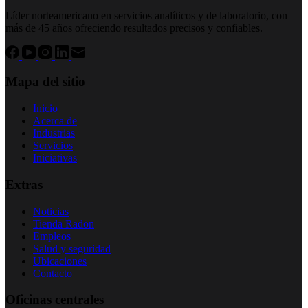
Líder norteamericano en servicios analíticos y de laboratorio, con
más de 45 años ofreciendo resultados precisos y confiables.
Mapa del sitio
Inicio
Acerca de
Industrias
Servicios
Iniciativas
Extras
Noticias
Tienda Radon
Empleos
Salud y seguridad
Ubicaciones
Contacto
Oficinas centrales