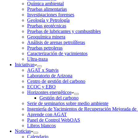
Química ambiental
Pruebas alimentarias
Investigaciones forenses
Geología y Petrología
Pruebas geotécnicas
Pruebas de lubricantes y combustibles
Geoquímica minera
Análisis de arenas petrolíferas
Pruebas petroleras
Caracterización de yacimientos
Ultra-traza
Iniciativas
AGAT x Statvis
Laboratorio de Arizona
Centro de gestión del carbono
ECOC y EBO
Horizontes energéticos
Gestión del carbono
Serie de seminarios sobre medio ambiente
Ingeniería de Yacimientos de Recuperación Mejorada de 
Aprende con AGAT
Panel de Control WebOAS
Libros blancos
Noticias
Calendario