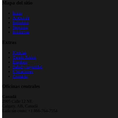
Mapa del sitio
Inicio
Acerca de
Industrias
Servicios
Iniciativas
Extras
Noticias
Tienda Radon
Empleos
Salud y seguridad
Ubicaciones
Contacto
Oficinas centrales
Canadá
2905 Calle 12 NE
Calgary, AB, Canadá
Lada sin costo: +1 866-764-7554