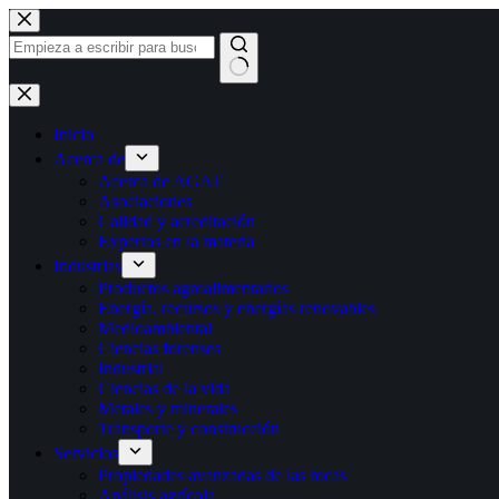
Ir
al
contenido
Sin
resultados
Inicio
Acerca de
Acerca de AGAT
Asociaciones
Calidad y acreditación
Expertos en la materia
Industrias
Productos agroalimentarios
Energía, recursos y energías renovables
Medioambiental
Ciencias forenses
Industrial
Ciencias de la vida
Metales y minerales
Transporte y construcción
Servicios
Propiedades avanzadas de las rocas
Análisis agrícola