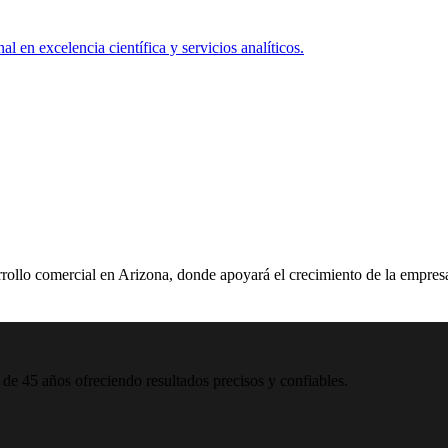
llo comercial en Arizona, donde apoyará el crecimiento de la empresa
 de 45 años ofreciendo resultados precisos y confiables.