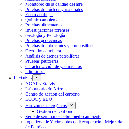
Monitoreo de la calidad del aire
Pruebas de núcleos y materiales
Ecotoxicología
Química ambiental
Pruebas alimentarias
Investigaciones forenses
Geología y Petrología
Pruebas geotécnicas
Pruebas de lubricantes y combustibles
Geoquímica minera
Análisis de arenas petrolíferas
Pruebas petroleras
Caracterización de yacimientos
Ultra-traza
Iniciativas
AGAT x Statvis
Laboratorio de Arizona
Centro de gestión del carbono
ECOC y EBO
Horizontes energéticos
Gestión del carbono
Serie de seminarios sobre medio ambiente
Ingeniería de Yacimientos de Recuperación Mejorada
de Petróleo