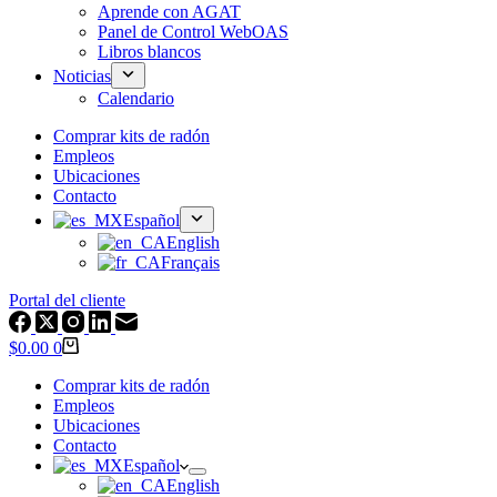
Aprende con AGAT
Panel de Control WebOAS
Libros blancos
Noticias
Calendario
Comprar kits de radón
Empleos
Ubicaciones
Contacto
Español
English
Français
Portal del cliente
Carrito
$
0.00
0
de
compras
Comprar kits de radón
Empleos
Ubicaciones
Contacto
Español
English