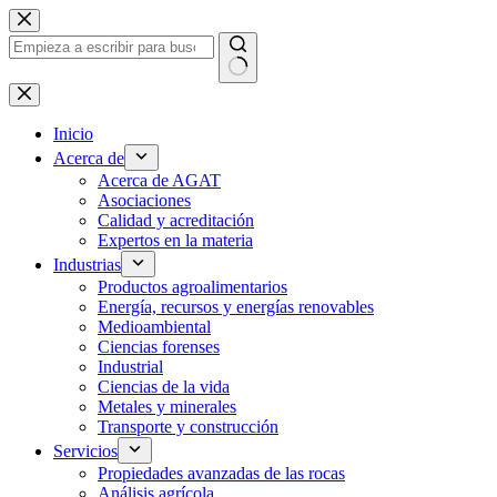
Ir
al
contenido
Sin
resultados
Inicio
Acerca de
Acerca de AGAT
Asociaciones
Calidad y acreditación
Expertos en la materia
Industrias
Productos agroalimentarios
Energía, recursos y energías renovables
Medioambiental
Ciencias forenses
Industrial
Ciencias de la vida
Metales y minerales
Transporte y construcción
Servicios
Propiedades avanzadas de las rocas
Análisis agrícola