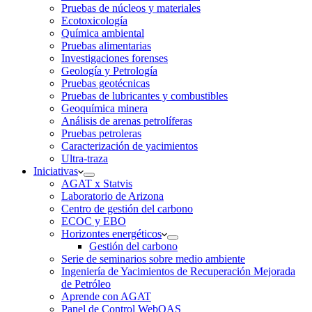
Pruebas de núcleos y materiales
Ecotoxicología
Química ambiental
Pruebas alimentarias
Investigaciones forenses
Geología y Petrología
Pruebas geotécnicas
Pruebas de lubricantes y combustibles
Geoquímica minera
Análisis de arenas petrolíferas
Pruebas petroleras
Caracterización de yacimientos
Ultra-traza
Iniciativas
AGAT x Statvis
Laboratorio de Arizona
Centro de gestión del carbono
ECOC y EBO
Horizontes energéticos
Gestión del carbono
Serie de seminarios sobre medio ambiente
Ingeniería de Yacimientos de Recuperación Mejorada
de Petróleo
Aprende con AGAT
Panel de Control WebOAS