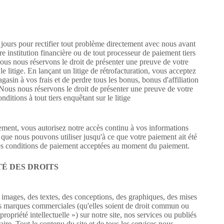
jours pour rectifier tout problème directement avec nous avant
re institution financière ou de tout processeur de paiement tiers
 Nous nous réservons le droit de présenter une preuve de votre
le litige. En lançant un litige de rétrofacturation, vous acceptez
asin à vos frais et de perdre tous les bonus, bonus d'affiliation
 Nous nous réservons le droit de présenter une preuve de votre
ditions à tout tiers enquêtant sur le litige
iement, vous autorisez notre accès continu à vos informations
 que nous pouvons utiliser jusqu'à ce que votre paiement ait été
tres conditions de paiement acceptées au moment du paiement.
É DES DROITS
images, des textes, des conceptions, des graphiques, des mises
des marques commerciales (qu'elles soient de droit commun ou
ropriété intellectuelle ») sur notre site, nos services ou publiés
ire. Tout le contenu du site et de tous les services nous