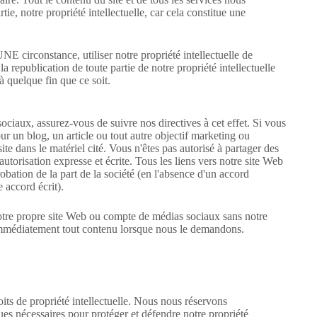
ie, notre propriété intellectuelle, car cela constitue une
circonstance, utiliser notre propriété intellectuelle de
a republication de toute partie de notre propriété intellectuelle
à quelque fin que ce soit.
ociaux, assurez-vous de suivre nos directives à cet effet. Si vous
our un blog, un article ou tout autre objectif marketing ou
ite dans le matériel cité. Vous n'êtes pas autorisé à partager des
utorisation expresse et écrite. Tous les liens vers notre site Web
bation de la part de la société (en l'absence d'un accord
e accord écrit).
votre propre site Web ou compte de médias sociaux sans notre
 immédiatement tout contenu lorsque nous le demandons.
oits de propriété intellectuelle. Nous nous réservons
ues nécessaires pour protéger et défendre notre propriété