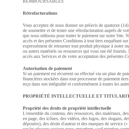
REMBOURSABLES
Rétrofacturations
Vous acceptez de nous donner un préavis de quatorze (14) 
de soumettre et de tenter une rétrofacturation auprès de vot
que nous utilisons pour traiter le paiement sur notre Site.
accès et des présentes Conditions à tout tiers enquêtant sur 
expressément de retourner tout produit physique à notre mag
ou autres matériels ou ressources qui vous ont été fournis.
accès aux Services et de votre acceptation des présentes Con
Autorisation de paiement
Si un paiement est récurrent ou effectué via un plan de pa
financières stockées dans tout processeur de paiement tiers
reçu dans son intégralité et conformément à toutes les au
PROPRIÉTÉ INTELLECTUELLE ET TITULARIT
Propriété des droits de propriété intellectuelle
L'ensemble du contenu, des ressources, des matériaux, des 
en page, des icônes, des vidéos, des logos, des slogans, 
déposées), des droits d'auteur et des marques de service (« p
sur les réseaux sociaux nous appartient, sauf mention contra