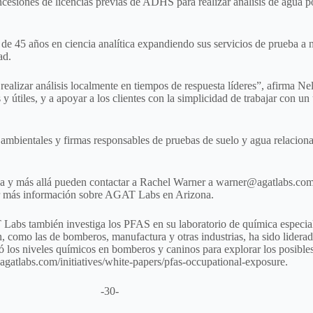
esiones de licencias previas de ADHS para realizar análisis de agua po
45 años en ciencia analítica expandiendo sus servicios de prueba a ni
ad.
 realizar análisis localmente en tiempos de respuesta líderes”, afirma
útiles, y a apoyar a los clientes con la simplicidad de trabajar con un 
bientales y firmas responsables de pruebas de suelo y agua relaciona
a y más allá pueden contactar a Rachel Warner a
warner@agatlabs.co
r más información sobre AGAT Labs en Arizona.
 Labs también investiga los PFAS en su laboratorio de química especia
ón, como las de bomberos, manufactura y otras industrias, ha sido lide
los niveles químicos en bomberos y caninos para explorar los posibles
agatlabs.com/initiatives/white-papers/pfas-occupational-exposure
.
-30-