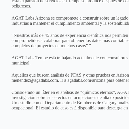
Esta expansión de servicios en Tempe se produce después de conc
peligrosos.
AGAT Labs Arizona se compromete a construir sobre un legado de 
industrias a mantener el cumplimiento ambiental y la sostenibilid
“Nuestros más de 45 años de experiencia científica nos permiten
comprometidos a colaborar para obtener los datos más confiables y 
completos de proyectos en muchos casos”.”
AGAT Labs Tempe está trabajando actualmente con consultores am
municipal.
Aquellos que buscan análisis de PFAS y otras pruebas en Arizon
menendez@agatlabs.com
. Ir a
agatlabs.com/arizona
para obtene
Considerado un líder en el análisis de “químicos eternos”, AGAT
investigación sobre sus efectos en ocupaciones de alta exposici
Un estudio con el Departamento de Bomberos de Calgary analizó 
ocupacional. El estudio de caso está disponible para descarga en