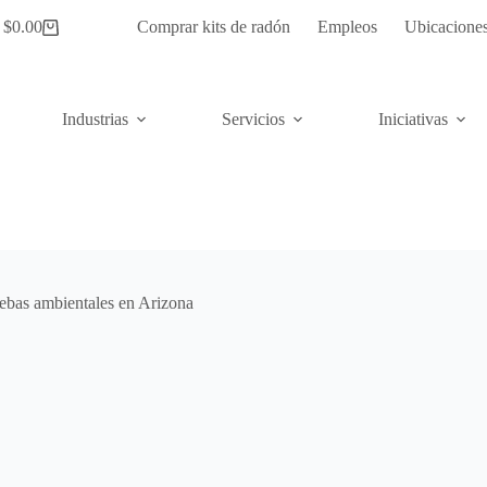
$
0.00
Comprar kits de radón
Empleos
Ubicacione
Carrito
de
compras
Industrias
Servicios
Iniciativas