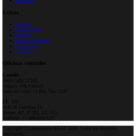
Iniciativas
Extras
Noticias
Tienda Radon
Empleos
Salud y seguridad
Ubicaciones
Contacto
Oficinas centrales
Canadá
2905 Calle 12 NE
Calgary, AB, Canadá
Lada sin costo: +1 866-764-7554
EE. UU.
1145 W Fairmont Dr
Tempe, AZ, 85282, EE. UU.
Teléfono: +1 480-629-5207
Copyright © Laboratorios AGAT 2026. Todos los derechos
reservados.