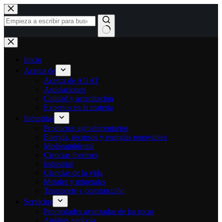
Ir
al
contenido
Sin
resultados
Inicio
Acerca de
Acerca de AGAT
Asociaciones
Calidad y acreditación
Expertos en la materia
Industrias
Productos agroalimentarios
Energía, recursos y energías renovables
Medioambiental
Ciencias forenses
Industrial
Ciencias de la vida
Metales y minerales
Transporte y construcción
Servicios
Propiedades avanzadas de las rocas
Análisis agrícola