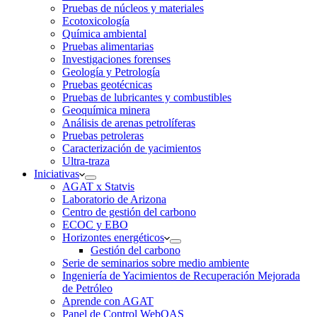
Pruebas de núcleos y materiales
Ecotoxicología
Química ambiental
Pruebas alimentarias
Investigaciones forenses
Geología y Petrología
Pruebas geotécnicas
Pruebas de lubricantes y combustibles
Geoquímica minera
Análisis de arenas petrolíferas
Pruebas petroleras
Caracterización de yacimientos
Ultra-traza
Iniciativas
AGAT x Statvis
Laboratorio de Arizona
Centro de gestión del carbono
ECOC y EBO
Horizontes energéticos
Gestión del carbono
Serie de seminarios sobre medio ambiente
Ingeniería de Yacimientos de Recuperación Mejorada
de Petróleo
Aprende con AGAT
Panel de Control WebOAS