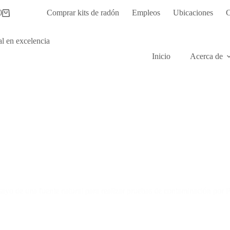
0
Comprar kits de radón
Empleos
Ubicaciones
C
o
as
Inicio
Acerca de