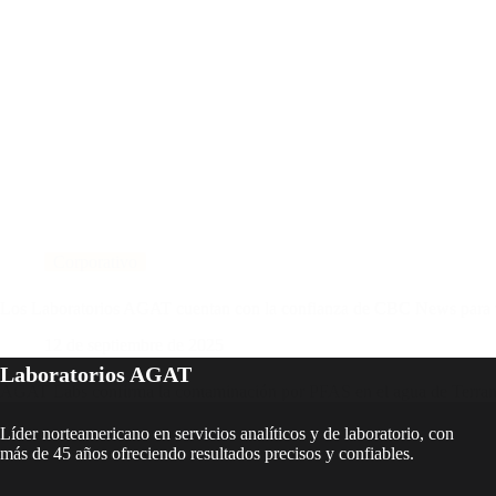
Corporativo
Los Laboratorios AGAT cuentan con la confianza de CBC News para ver
12 de septiembre de 2025
Laboratorios AGAT
AGAT Labs confirma la contaminación por PFAS en el agua de Terrano
Líder norteamericano en servicios analíticos y de laboratorio, con
más de 45 años ofreciendo resultados precisos y confiables.