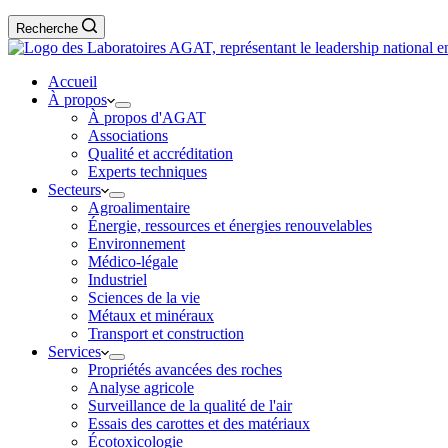
Recherche
Accueil
À propos
À propos d'AGAT
Associations
Qualité et accréditation
Experts techniques
Secteurs
Agroalimentaire
Énergie, ressources et énergies renouvelables
Environnement
Médico-légale
Industriel
Sciences de la vie
Métaux et minéraux
Transport et construction
Services
Propriétés avancées des roches
Analyse agricole
Surveillance de la qualité de l'air
Essais des carottes et des matériaux
Écotoxicologie