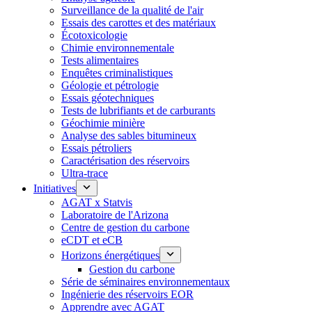
Surveillance de la qualité de l'air
Essais des carottes et des matériaux
Écotoxicologie
Chimie environnementale
Tests alimentaires
Enquêtes criminalistiques
Géologie et pétrologie
Essais géotechniques
Tests de lubrifiants et de carburants
Géochimie minière
Analyse des sables bitumineux
Essais pétroliers
Caractérisation des réservoirs
Ultra-trace
Initiatives
AGAT x Statvis
Laboratoire de l'Arizona
Centre de gestion du carbone
eCDT et eCB
Horizons énergétiques
Gestion du carbone
Série de séminaires environnementaux
Ingénierie des réservoirs EOR
Apprendre avec AGAT