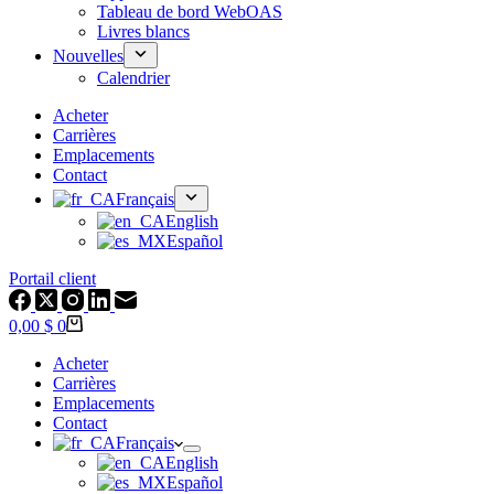
Tableau de bord WebOAS
Livres blancs
Nouvelles
Calendrier
Acheter
Carrières
Emplacements
Contact
Français
English
Español
Portail client
Panier
0,00 $
0
Acheter
Carrières
Emplacements
Contact
Français
English
Español