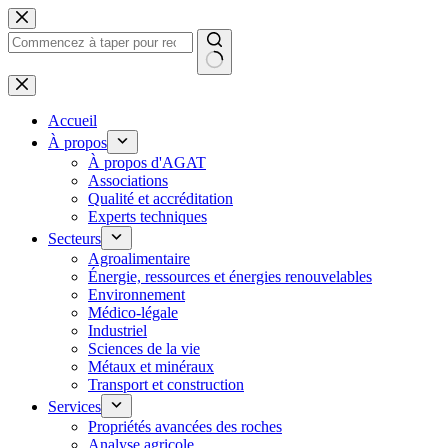
Passer
au
contenu
Aucun
résultat
Accueil
À propos
À propos d'AGAT
Associations
Qualité et accréditation
Experts techniques
Secteurs
Agroalimentaire
Énergie, ressources et énergies renouvelables
Environnement
Médico-légale
Industriel
Sciences de la vie
Métaux et minéraux
Transport et construction
Services
Propriétés avancées des roches
Analyse agricole