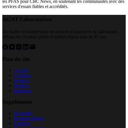
les PFAS pour CBC News, en soutenant les communautés avec des
services d'essais fiables et accrédités.
AGAT Laboratoires
Un leader nord-américain en services d’analyse et de laboratoire,
offrant des résultats précis et fiables depuis plus de 45 ans.
Plan du site
Accueil
À propos
Secteurs
Services
Initiatives
Suppléments
Nouvelles
Boutique Radon
Carrières