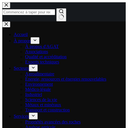
Passer
au
contenu
Aucun
résultat
Accueil
À propos
À propos d'AGAT
Associations
Qualité et accréditation
Experts techniques
Secteurs
Agroalimentaire
Énergie, ressources et énergies renouvelables
Environnement
Médico-légale
Industriel
Sciences de la vie
Métaux et minéraux
Transport et construction
Services
Propriétés avancées des roches
Analyse agricole