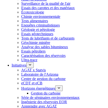
Surveillance de la qualité de l'air
Essais des carottes et des matériaux
Écotoxicologie
Chimie environnementale
Tests alimentaires
Enquêtes criminalistiques
Géologie et pétrologie
Essais géotechniques
Tests de lubrifiants et de carburants
Géochimie minière
Analyse des sables bitumineux
Essais pétroliers
Caractérisation des réservoirs
Ultra-trace
Initiatives
AGAT x Statvis
Laboratoire de l'Arizona
Centre de gestion du carbone
eCDT et eCB
Horizons énergétiques
Gestion du carbone
Série de séminaires environnementaux
Ingénierie des réservoirs EOR
Apprendre avec AGAT