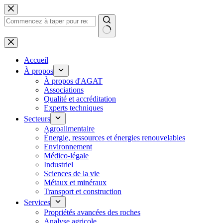
Passer
au
contenu
Aucun
résultat
Accueil
À propos
À propos d'AGAT
Associations
Qualité et accréditation
Experts techniques
Secteurs
Agroalimentaire
Énergie, ressources et énergies renouvelables
Environnement
Médico-légale
Industriel
Sciences de la vie
Métaux et minéraux
Transport et construction
Services
Propriétés avancées des roches
Analyse agricole