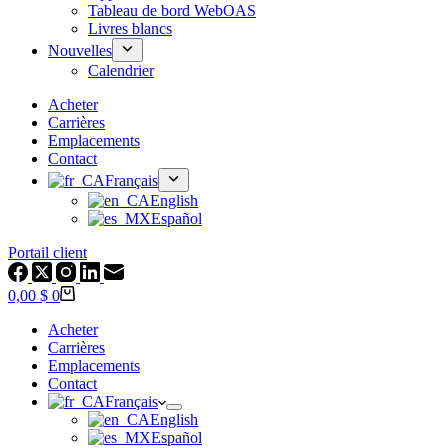
Tableau de bord WebOAS
Livres blancs
Nouvelles
Calendrier
Acheter
Carrières
Emplacements
Contact
Français
English
Español
Portail client
Panier
0,00 $
0
Acheter
Carrières
Emplacements
Contact
Français
English
Español