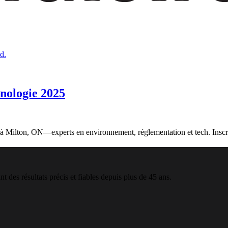
hnologie 2025
à Milton, ON—experts en environnement, réglementation et tech. Inscr
t des résultats précis et fiables depuis plus de 45 ans.