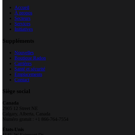
Accueil
À propos
Secteurs
Services
Initiatives
Suppléments
Nouvelles
Boutique Radon
Carrières
Santé et sécurité
Emplacements
Contact
Siège social
Canada
2905 12 Street NE
Calgary, Alberta, Canada
Numéro gratuit : +1 866-764-7554
États-Unis
1145, W Fairmont Dr