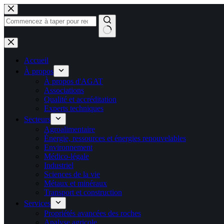
Passer
au
contenu
Aucun
résultat
Accueil
À propos
À propos d'AGAT
Associations
Qualité et accréditation
Experts techniques
Secteurs
Agroalimentaire
Énergie, ressources et énergies renouvelables
Environnement
Médico-légale
Industriel
Sciences de la vie
Métaux et minéraux
Transport et construction
Services
Propriétés avancées des roches
Analyse agricole