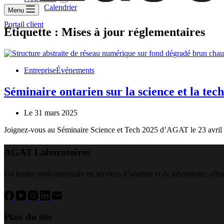
Calendrier
Menu
Portail client
Étiquette :
Mises à jour réglementaires
Entreprise
Événements
Séminaire ontarien sur la science et la tec
Le 31 mars 2025
Joignez-vous au Séminaire Science et Tech 2025 d’AGAT le 23 avril 
AGAT Laboratoires
Un leader nord-américain en services d’analyse et de laboratoire, offran
Plan du site