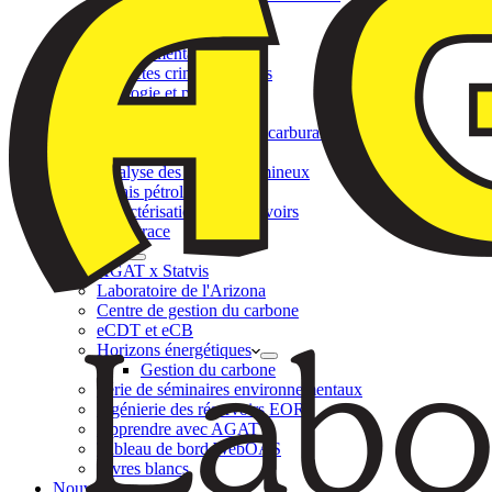
Écotoxicologie
Chimie environnementale
Tests alimentaires
Enquêtes criminalistiques
Géologie et pétrologie
Essais géotechniques
Tests de lubrifiants et de carburants
Géochimie minière
Analyse des sables bitumineux
Essais pétroliers
Caractérisation des réservoirs
Ultra-trace
Initiatives
AGAT x Statvis
Laboratoire de l'Arizona
Centre de gestion du carbone
eCDT et eCB
Horizons énergétiques
Gestion du carbone
Série de séminaires environnementaux
Ingénierie des réservoirs EOR
Apprendre avec AGAT
Tableau de bord WebOAS
Livres blancs
Nouvelles