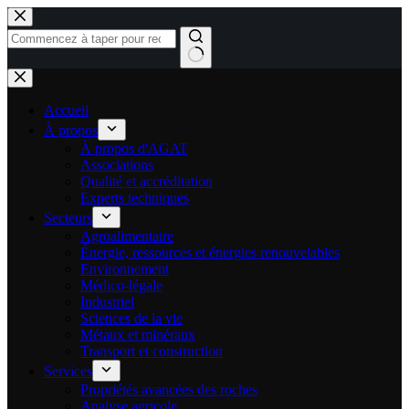
Passer
au
contenu
Aucun
résultat
Accueil
À propos
À propos d'AGAT
Associations
Qualité et accréditation
Experts techniques
Secteurs
Agroalimentaire
Énergie, ressources et énergies renouvelables
Environnement
Médico-légale
Industriel
Sciences de la vie
Métaux et minéraux
Transport et construction
Services
Propriétés avancées des roches
Analyse agricole