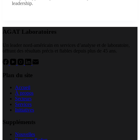
leadership.
AGAT Laboratoires
Un leader nord-américain en services d’analyse et de laboratoire,
offrant des résultats précis et fiables depuis plus de 45 ans.
Plan du site
Accueil
À propos
Secteurs
Services
Initiatives
Suppléments
Nouvelles
Boutique Radon