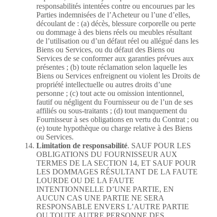
responsabilités intentées contre ou encourues par les
Parties indemnisées de l’Acheteur ou l’une d’elles,
découlant de : (a) décès, blessure corporelle ou perte
ou dommage à des biens réels ou meubles résultant
de l’utilisation ou d’un défaut réel ou allégué dans les
Biens ou Services, ou du défaut des Biens ou
Services de se conformer aux garanties prévues aux
présentes ; (b) toute réclamation selon laquelle les
Biens ou Services enfreignent ou violent les Droits de
propriété intellectuelle ou autres droits d’une
personne ; (c) tout acte ou omission intentionnel,
fautif ou négligent du Fournisseur ou de l’un de ses
affiliés ou sous-traitants ; (d) tout manquement du
Fournisseur à ses obligations en vertu du Contrat ; ou
(e) toute hypothèque ou charge relative à des Biens
ou Services.
Limitation de responsabilité
. SAUF POUR LES
OBLIGATIONS DU FOURNISSEUR AUX
TERMES DE LA SECTION 14, ET SAUF POUR
LES DOMMAGES RÉSULTANT DE LA FAUTE
LOURDE OU DE LA FAUTE
INTENTIONNELLE D’UNE PARTIE, EN
AUCUN CAS UNE PARTIE NE SERA
RESPONSABLE ENVERS L’AUTRE PARTIE
OU TOUTE AUTRE PERSONNE DES