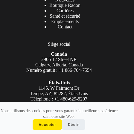
Boutique Radon
Carrières
Santé et sécurité
Emplacements
Contact
Siège social
Canada
2905 12 Street NE
Calgary, Alberta, Canada
Numéro gratuit : +1 866-764-7554
États-Unis
1145, W Fairmont Dr
Tempe, AZ, 85282, États-Unis
Téléphone : +1 480-629-5207
Copyright © AGAT Laboratories 2026. Tous droits réservés.
Nous utilisons des cookies pour vous garantir la meilleure expérience
sur notre site Web.
Légal
|
Déclaration d'accessibilité
|
politique de confidentialité
Accepter
Déclin
|
Conditions d'utilisation
|
Logo AGAT