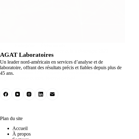
Entreprise
Événements
Séminaire ontarien sur la science et la technologie 2025
AGAT Laboratoires
Le 31 mars 2025
Un leader nord-américain en services d’analyse et de
Joignez-vous au Séminaire Science et Tech 2025 d’AGAT le
laboratoire, offrant des résultats précis et fiables depuis plus de
23 avril à Milton, ON—experts en environnement,
45 ans.
réglementation et tech. Inscrivez-vous!
Plan du site
Accueil
À propos