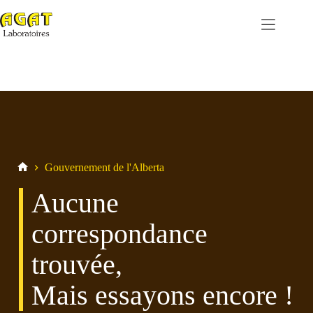
Passer
au
contenu
Gouvernement de l'Alberta
Maison
Aucune
correspondance
trouvée,
Mais essayons encore !