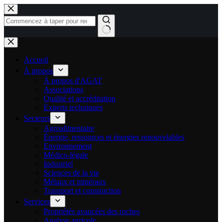
Passer
au
contenu
Aucun
résultat
Accueil
À propos
À propos d'AGAT
Associations
Qualité et accréditation
Experts techniques
Secteurs
Agroalimentaire
Énergie, ressources et énergies renouvelables
Environnement
Médico-légale
Industriel
Sciences de la vie
Métaux et minéraux
Transport et construction
Services
Propriétés avancées des roches
Analyse agricole