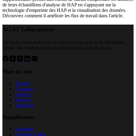
de leurs échantillons d'analyse de HAP en s'appuyant sur la
technologie d'empreinte des HAP et la visualisation des données.
Découvrez comment il améliore les flux de travail dans l'article.
AGAT Laboratoires
Un leader nord-américain en services d’analyse et de laboratoire,
offrant des résultats précis et fiables depuis plus de 45 ans.
Plan du site
Accueil
À propos
Secteurs
Services
Initiatives
Suppléments
Nouvelles
Boutique Radon