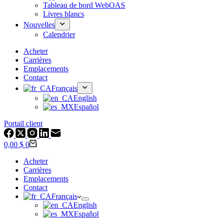
Tableau de bord WebOAS
Livres blancs
Nouvelles
Calendrier
Acheter
Carrières
Emplacements
Contact
Français
English
Español
Portail client
Panier
0,00 $
0
Acheter
Carrières
Emplacements
Contact
Français
English
Español