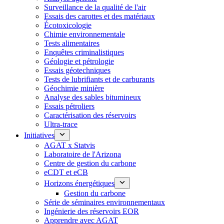
Surveillance de la qualité de l'air
Essais des carottes et des matériaux
Écotoxicologie
Chimie environnementale
Tests alimentaires
Enquêtes criminalistiques
Géologie et pétrologie
Essais géotechniques
Tests de lubrifiants et de carburants
Géochimie minière
Analyse des sables bitumineux
Essais pétroliers
Caractérisation des réservoirs
Ultra-trace
Initiatives
AGAT x Statvis
Laboratoire de l'Arizona
Centre de gestion du carbone
eCDT et eCB
Horizons énergétiques
Gestion du carbone
Série de séminaires environnementaux
Ingénierie des réservoirs EOR
Apprendre avec AGAT