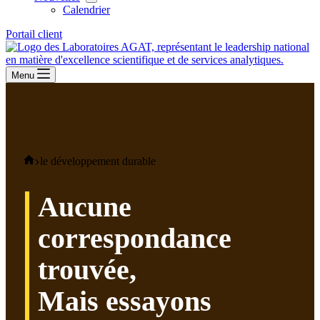
Calendrier
Portail client
Menu
Maison
le développement durable
Aucune
correspondance
trouvée,
Mais essayons