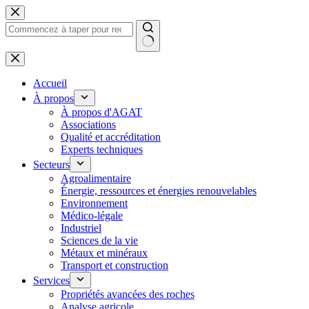
Passer
au
contenu
Aucun
résultat
Accueil
À propos
À propos d'AGAT
Associations
Qualité et accréditation
Experts techniques
Secteurs
Agroalimentaire
Énergie, ressources et énergies renouvelables
Environnement
Médico-légale
Industriel
Sciences de la vie
Métaux et minéraux
Transport et construction
Services
Propriétés avancées des roches
Analyse agricole