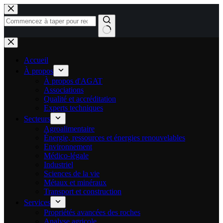
Passer
au
contenu
Aucun
résultat
Accueil
À propos
À propos d'AGAT
Associations
Qualité et accréditation
Experts techniques
Secteurs
Agroalimentaire
Énergie, ressources et énergies renouvelables
Environnement
Médico-légale
Industriel
Sciences de la vie
Métaux et minéraux
Transport et construction
Services
Propriétés avancées des roches
Analyse agricole