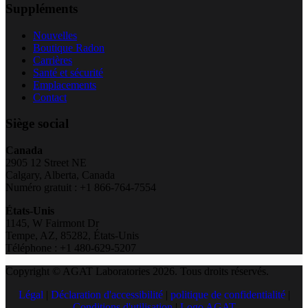
Suppléments
Nouvelles
Boutique Radon
Carrières
Santé et sécurité
Emplacements
Contact
Siège social
Canada
2905 12 Street NE
Calgary, Alberta, Canada
Numéro gratuit : +1 866-764-7554
États-Unis
1145, W Fairmont Dr
Tempe, AZ, 85282, États-Unis
Téléphone : +1 480-629-5207
Copyright © AGAT Laboratories 2026. Tous droits réservés.
Légal
|
Déclaration d'accessibilité
|
politique de confidentialité
|
Conditions d'utilisation
|
Logo AGAT