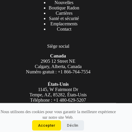
Nouvelles
Boutique Radon
Carrières
Santé et sécurité
Emplacements
Contact
Siège social
Canada
2905 12 Street NE
Calgary, Alberta, Canada
Numéro gratuit : +1 866-764-7554
États-Unis
1145, W Fairmont Dr
Tempe, AZ, 85282, États-Unis
Téléphone : +1 480-629-5207
Copyright © AGAT Laboratories 2026. Tous droits réservés.
Nous utilisons des cookies pour vous garantir la meilleure expérience
sur notre site Web.
Légal
|
Déclaration d'accessibilité
|
politique de confidentialité
Accepter
Déclin
|
Conditions d'utilisation
|
Logo AGAT